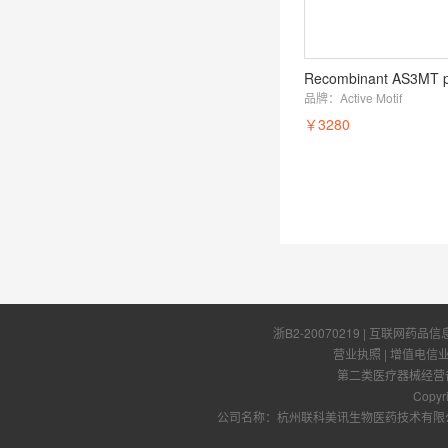
Recombinant AS3MT p
品牌：
Active Motif
￥3280
浙B2-20070219
| 互联网药品信
营业执照
|
增值电信
第二类医疗器械经营备案
Copyr
公司名称：杭州联科美讯生物医药技术有限