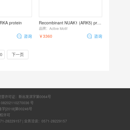
RKA protein
Recombinant NUAK1 (ARK5) protein
品牌：
Active Motif
咨询
￥3360
咨询
0
下一页
经营许可证：
新出发滨字第0064号
108202110270036 号
2018]第00246号
权许可
28229157
|
业务洽谈：0571-28229157