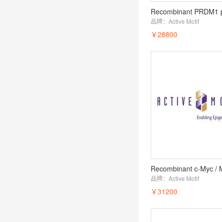
Recombinant PRDM1 p
品牌：
Active Motif
￥28800
品牌：
Active Motif
￥31200