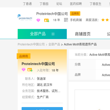
丁香通
丁香园
论坛
医药招聘
丁香医生
Proteintech中国公司
品牌商
18
年
手机商铺
商家活跃：
全部产品
商铺首页
Proteintech中国公司
>
全部产品
>
Active Motif表观遗传产品
当前分类：
Active Moti
Proteintech中国公司
分类
Acti
入驻年限：
18
年
品牌
Active
联系人：
张涵深
所在地区：
湖北 武汉市
业务范围：
技术服务、试剂、抗体、ELISA 试剂盒、细胞库 / 细胞培养
经营模式：
生产厂商