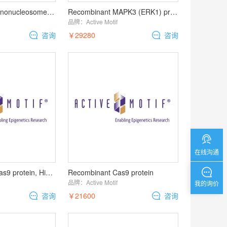
Recombinant Mononucleosomes H3S10ph (EPL
Recombinant MAPK3 (ERK1) protein
品牌：
Active Motif
咨询
￥29280
咨询
在线沟通
Recombinant dCas9 protein, His/FLAG Tag
Recombinant Cas9 protein
品牌：
Active Motif
我的询价
咨询
￥21600
咨询