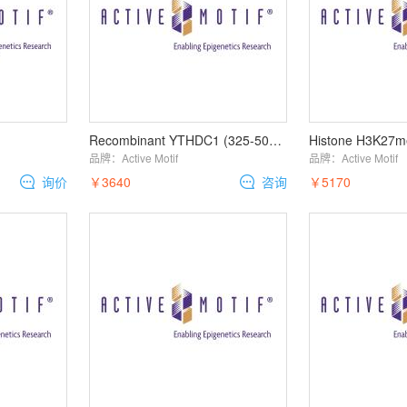
Recombinant YTHDC1 (325-502) protein
品牌：
Active Motif
品牌：
Active Motif
询价
￥3640
咨询
￥5170