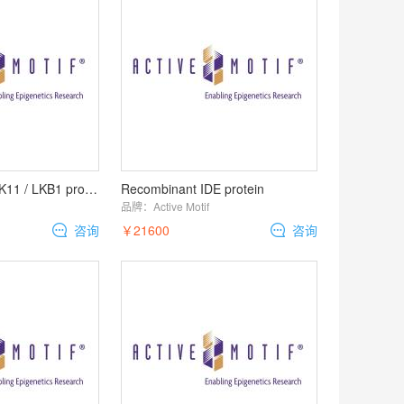
Recombinant STK11 / LKB1 protein
Recombinant IDE protein
品牌：
Active Motif
咨询
￥21600
咨询