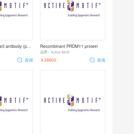
Histone H3K27me3 antibody (pAb)
Recombinant PRDM11 protein
品牌：
Active Motif
咨询
￥28800
咨询