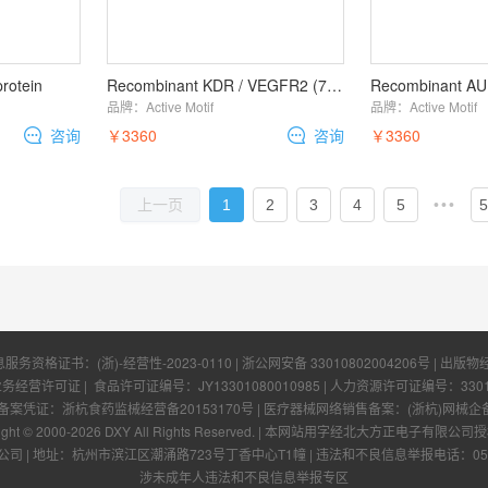
rotein
Recombinant KDR / VEGFR2 (789-1356) protein
Recombinant AU
品牌：
Active Motif
品牌：
Active Motif
咨询
￥3360
咨询
￥3360
1
2
3
4
5
•••
5
上一页
息服务资格证书：
(浙)-经营性-2023-0110
|
浙公网安备 33010802004206号
| 出版物
业务经营许可证
| 食品许可证编号：
JY13301080010985
| 人力资源许可证编号：
330
凭证：浙杭食药监械经营备20153170号 | 医疗器械网络销售备案：(浙杭)网械企备字[
ight © 2000-
2026
DXY All Rights Reserved.
|
本网站用字经北大方正电子有限公司授
公司
|
地址：杭州市滨江区潮涌路723号丁香中心T1幢
|
违法和不良信息举报电话：0571-
涉未成年人违法和不良信息举报专区