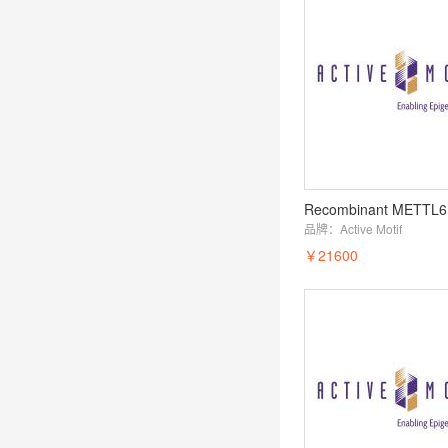
品牌：
Active Motif
￥21600