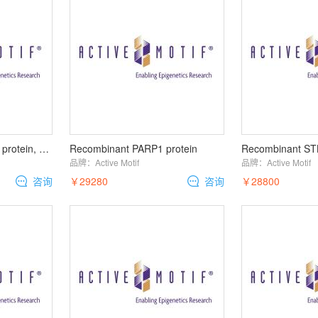
Recombinant METTL6 protein, His-Tag
Recombinant PARP1 protein
品牌：
Active Motif
品牌：
Active Motif
咨询
￥29280
咨询
￥28800