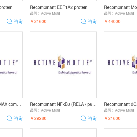
rotein
Recombinant EEF1A2 protein
品牌：
Active Motif
品牌：
Active Motif
咨询
￥21600
咨询
￥44000
Recombinant c-Myc / MAX complex
Recombinant NFκB3 (RELA / p65) protein
品牌：
Active Motif
品牌：
Active Motif
咨询
￥29280
咨询
￥21600