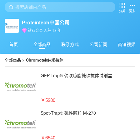
分类
更多
Proteintech中国公司
钻石会员
入驻
18
年
首页
全部商品
联系方式
公司新闻
商铺视频
全部商品
>
Chromotek纳米抗体
GFP-Trap® 偶联琼脂糖珠抗体试剂盒
￥5280
Spot-Trap® 磁性颗粒 M-270
￥6540